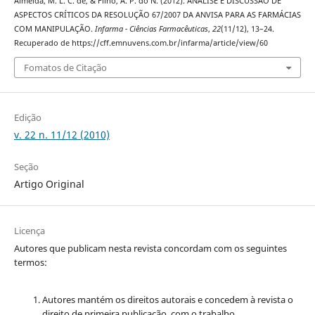
Almeida, M. L. C. de, & Filho, A. P. do N. (2012). ANÁLISE E DISCUSSÃO DE
ASPECTOS CRÍTICOS DA RESOLUÇÃO 67/2007 DA ANVISA PARA AS FARMÁCIAS
COM MANIPULAÇÃO.
Infarma - Ciências Farmacêuticas
,
22
(11/12), 13–24.
Recuperado de https://cff.emnuvens.com.br/infarma/article/view/60
Fomatos de Citação
Edição
v. 22 n. 11/12 (2010)
Seção
Artigo Original
Licença
Autores que publicam nesta revista concordam com os seguintes
termos:
Autores mantém os direitos autorais e concedem à revista o
direito de primeira publicação, com o trabalho