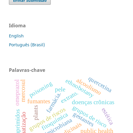
Enviar Submissão
Idioma
English
Português (Brasil)
Palavras-chave
quercetina
alcoolismo
ethnobotany
mercosul
omeprazol
poisoning
pele
extrato.
farmácia.
fumantes
doenças crônicas
grupos de risco
plants
grupos de riscos
estética
comprimidos
gestantes
fitoquímica
informatização
antimicrobiana
public health